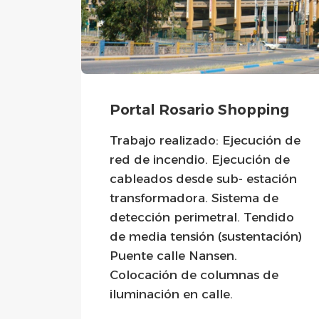
g
Portal Rosario Shopping
ón de
Trabajo realizado: Ejecución de
 de
red de incendio. Ejecución de
ción
cableados desde sub- estación
e
transformadora. Sistema de
taje
detección perimetral. Tendido
.
de media tensión (sustentación)
A.
Puente calle Nansen.
nido
Colocación de columnas de
s.
iluminación en calle.