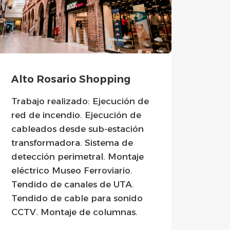
Alto Rosario Shopping
Port
Trabajo realizado: Ejecución de
Traba
red de incendio. Ejecución de
red d
cableados desde sub-estación
cabl
transformadora. Sistema de
tran
detección perimetral. Montaje
dete
eléctrico Museo Ferroviario.
de me
Tendido de canales de UTA.
Puen
Tendido de cable para sonido
Colo
CCTV. Montaje de columnas.
ilumi