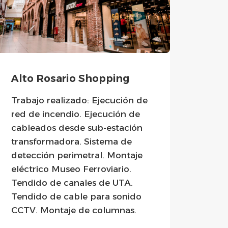
Alto Rosario Shopping
Port
Trabajo realizado: Ejecución de
Traba
red de incendio. Ejecución de
red d
cableados desde sub-estación
cabl
transformadora. Sistema de
tran
detección perimetral. Montaje
dete
eléctrico Museo Ferroviario.
de me
Tendido de canales de UTA.
Puen
Tendido de cable para sonido
Colo
CCTV. Montaje de columnas.
ilumi