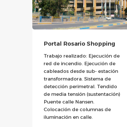
g
Portal Rosario Shopping
ón de
Trabajo realizado: Ejecución de
 de
red de incendio. Ejecución de
ción
cableados desde sub- estación
e
transformadora. Sistema de
taje
detección perimetral. Tendido
.
de media tensión (sustentación)
A.
Puente calle Nansen.
nido
Colocación de columnas de
s.
iluminación en calle.