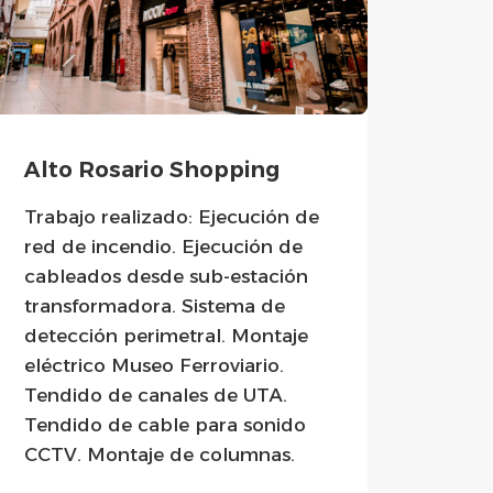
Alto Rosario Shopping
Port
Trabajo realizado: Ejecución de
Traba
red de incendio. Ejecución de
red d
cableados desde sub-estación
cabl
transformadora. Sistema de
tran
detección perimetral. Montaje
dete
eléctrico Museo Ferroviario.
de me
Tendido de canales de UTA.
Puen
Tendido de cable para sonido
Colo
CCTV. Montaje de columnas.
ilumi