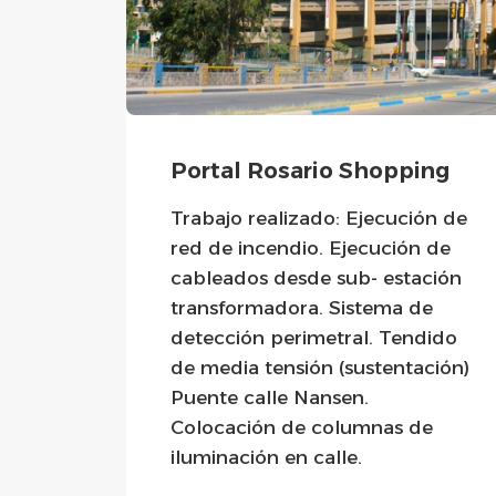
g
Portal Rosario Shopping
ón de
Trabajo realizado: Ejecución de
 de
red de incendio. Ejecución de
ción
cableados desde sub- estación
e
transformadora. Sistema de
taje
detección perimetral. Tendido
.
de media tensión (sustentación)
A.
Puente calle Nansen.
nido
Colocación de columnas de
s.
iluminación en calle.